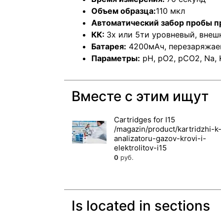
Объем образца:
110 мкл
Автоматический забор пробы п
КК:
3х или 5ти уровневый, вне
Батарея:
4200мАч, перезаряжаем
Параметры:
рН, рО2, рСО2, Na, K,
Вместе с этим ищут
Cartridges for I15
0
руб.
Is located in sections