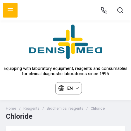
Equipping with laboratory equipment, reagents and consumables
for clinical diagnostic laboratories since 1995.
EN
Home
/
Reagents
/
Biochemical reagents
/
Chloride
Chloride