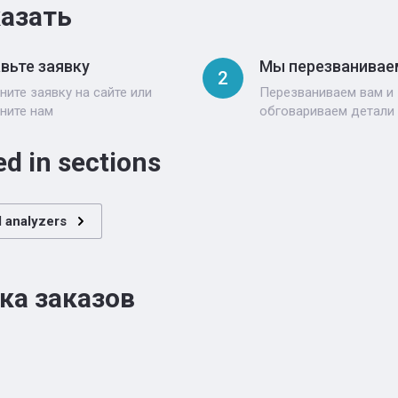
казать
вьте заявку
Мы перезванивае
2
ните заявку на сайте или
Перезваниваем вам и
ните нам
обговариваем детали
ed in sections
 analyzers
ка заказов