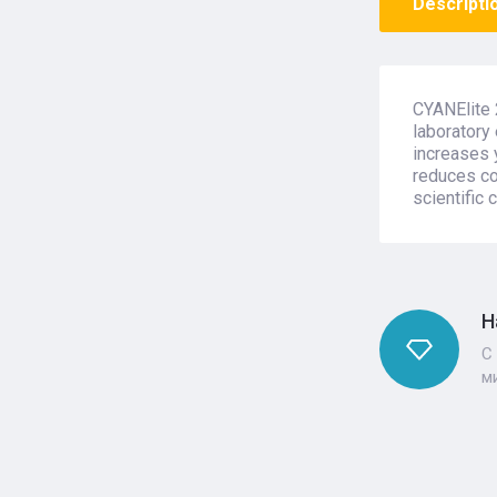
Descripti
CYANElite 
laboratory 
increases y
reduces co
scientific 
Н
С
м