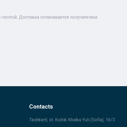
почтой. Доставка оплачивается получателем
Contacts
Tashkent, st. Kichik Khalka Yuli (Sofia), 16/3