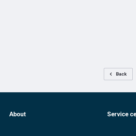
Back
About
Service c