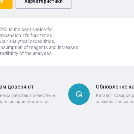
on
Характеристики
290 is the best choice for
expansion. It's four times
our analytical capabilities,
nsumption of reagents and increases
credibility of the analyses.
ам доверяют
Обновление к
 нами работают известные
Каталог товаров 
ировые производители
расширяется и по