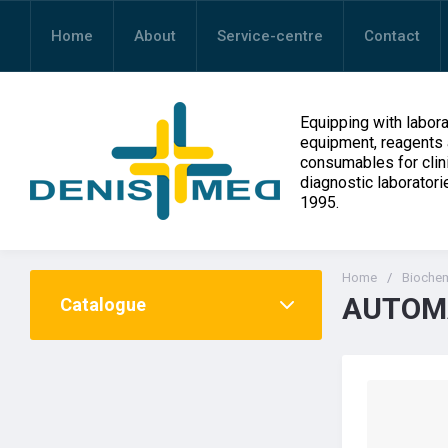
Home
About
Service-centre
Contact
Equipping with labora
equipment, reagents
consumables for clin
diagnostic laboratori
1995.
Home
/
Biochem
AUTOMA
Catalogue