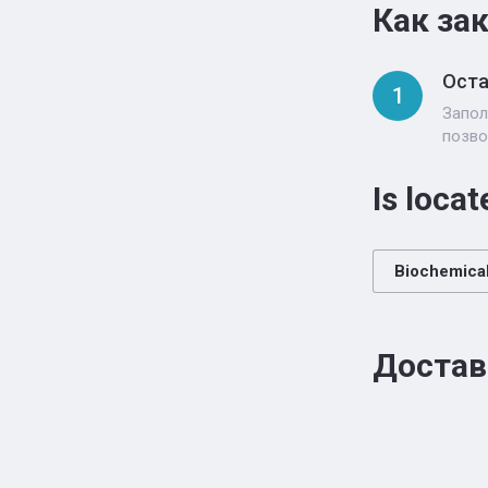
Как за
Оста
1
Запол
позво
Is locat
Biochemical
Достав