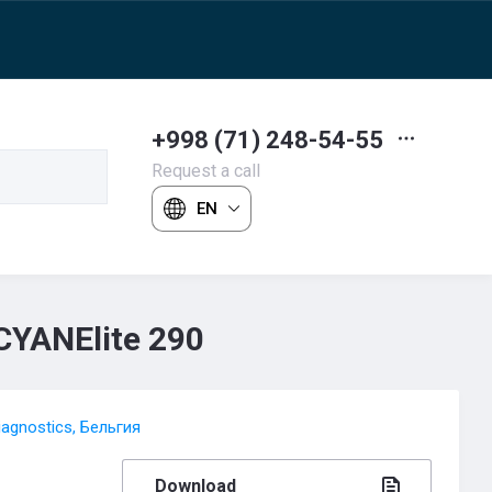
+998 (71) 248-54-55
Request a call
EN
YANElite 290
iagnostics, Бельгия
Download