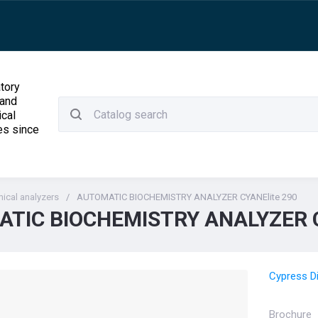
tory
 and
ical
es since
ical analyzers
/
AUTOMATIC BIOCHEMISTRY ANALYZER CYANElite 290
TIC BIOCHEMISTRY ANALYZER C
Cypress D
Brochure