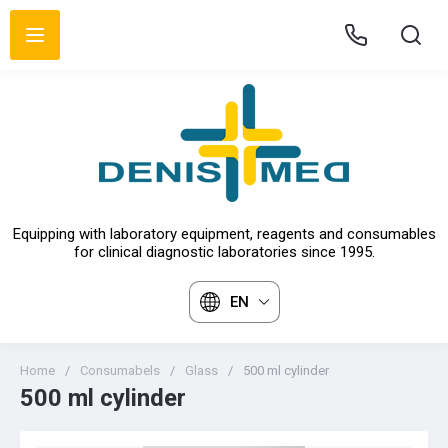
Equipping with laboratory equipment, reagents and consumables
for clinical diagnostic laboratories since 1995.
EN
Home
/
Consumabels
/
Glass
/
500 ml cylinder
500 ml cylinder