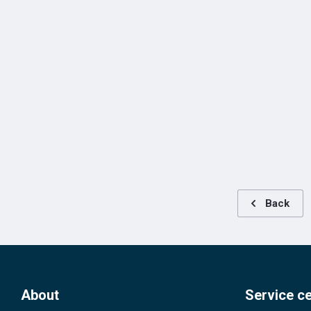
Back
About
Service c