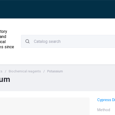
tory
 and
ical
es since
ts
/
Biochemical reagents
/
Potassium
ium
Cypress D
Method