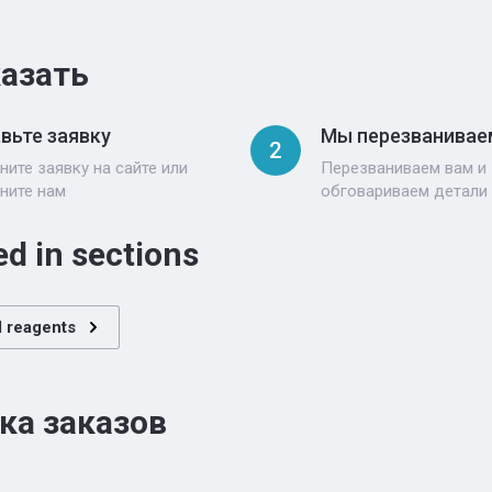
казать
вьте заявку
Мы перезванивае
2
ните заявку на сайте или
Перезваниваем вам и
ните нам
обговариваем детали
ed in sections
 reagents
ка заказов