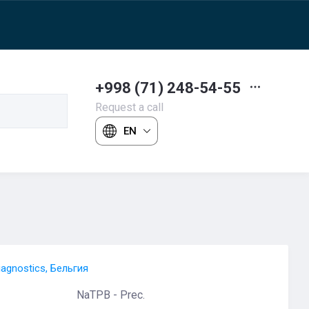
+998 (71) 248-54-55
Request a call
EN
iagnostics, Бельгия
NaTPB - Prec.