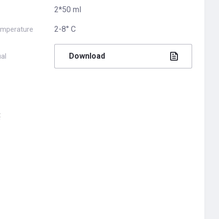
2*50 ml
2-8° С
emperature
Download
al
t