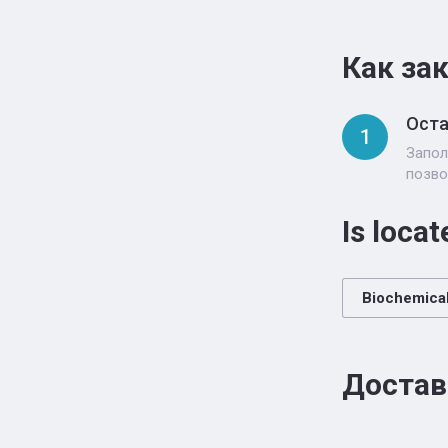
Как за
Оста
1
Запол
позво
Is locat
Biochemical
Достав