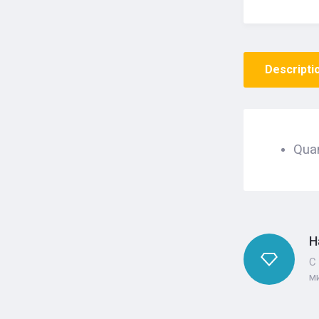
Descripti
Quan
Н
С
м