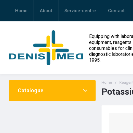
Home
About
Service-centre
Contact
Equipping with labora
equipment, reagents
consumables for clin
diagnostic laboratori
1995.
Home
/
Reagen
Potass
Catalogue