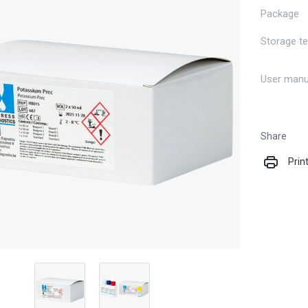
Package
Storage t
User manu
Share
Prin