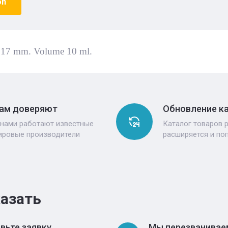
on
*17 mm. Volume 10 ml.
ам доверяют
Обновление к
 нами работают известные
Каталог товаров 
ировые производители
расширяется и по
казать
вьте заявку
Мы перезванивае