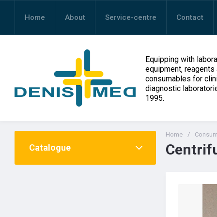
Home
About
Service-centre
Contact
Equipping with labora
equipment, reagents
consumables for clin
diagnostic laboratori
1995.
Home
/
Consum
Centrif
Catalogue