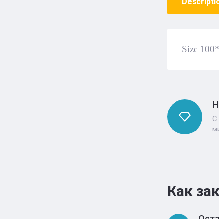
Descripti
Size 100
Н
С
м
Как за
Оста