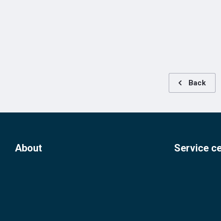
Back
About
Service c