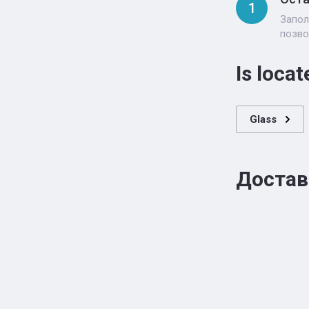
1
Запол
позво
Is locat
Glass
Достав