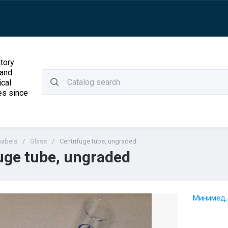
tory
 and
ical
es since
abels
/
Glass
/
Centrifuge tube, ungraded
uge tube, ungraded
Минимед,