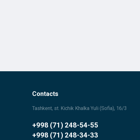
Contacts
Tashkent, st. Kichik Khalka Yuli (Sofia), 16/3
+998 (71) 248-54-55
+998 (71) 248-34-33