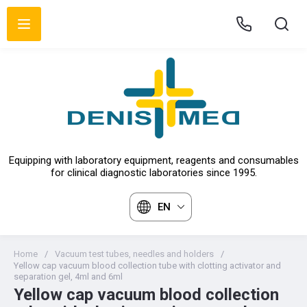
Equipping with laboratory equipment, reagents and consumables
for clinical diagnostic laboratories since 1995.
EN
Home
/
Vacuum test tubes, needles and holders
/
Yellow cap vacuum blood collection tube with clotting activator and
separation gel, 4ml and 6ml
Yellow cap vacuum blood collection